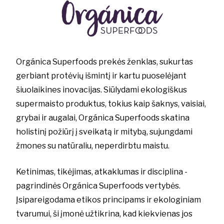
Orgánica Superfoods prekės ženklas, sukurtas
gerbiant protėvių išmintį ir kartu puoselėjant
šiuolaikines inovacijas. Siūlydami ekologiškus
supermaisto produktus, tokius kaip šaknys, vaisiai,
grybai ir augalai, Orgánica Superfoods skatina
holistinį požiūrį į sveikatą ir mitybą, sujungdami
žmones su natūraliu, neperdirbtu maistu.
Ketinimas, tikėjimas, atkaklumas ir disciplina -
pagrindinės Orgánica Superfoods vertybės.
Įsipareigodama etikos principams ir ekologiniam
tvarumui, ši įmonė užtikrina, kad kiekvienas jos