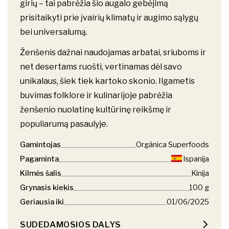
girių – tai pabrėžia šio augalo gebėjimą
prisitaikyti prie įvairių klimatų ir augimo sąlygų
bei universalumą.
Ženšenis dažnai naudojamas arbatai, sriuboms ir
net desertams ruošti, vertinamas dėl savo
unikalaus, šiek tiek kartoko skonio. Ilgametis
buvimas folklore ir kulinarijoje pabrėžia
ženšenio nuolatinę kultūrinę reikšmę ir
populiarumą pasaulyje.
Gamintojas
Orgánica Superfoods
Pagaminta
Ispanija
Kilmės šalis
Kinija
Grynasis kiekis
100 g
Geriausia iki
01/06/2025
SUDEDAMOSIOS DALYS