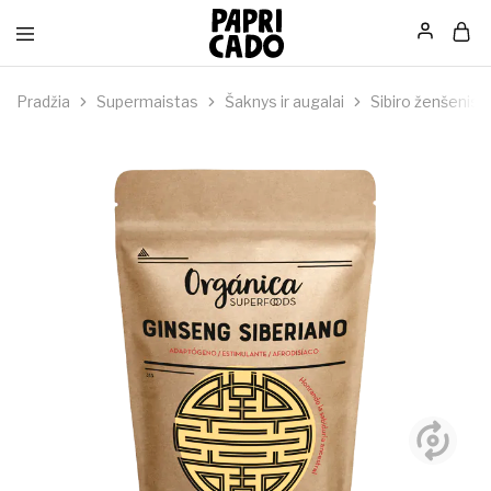
Papricado
Pradžia
Supermaistas
Šaknys ir augalai
Sibiro ženšenis,