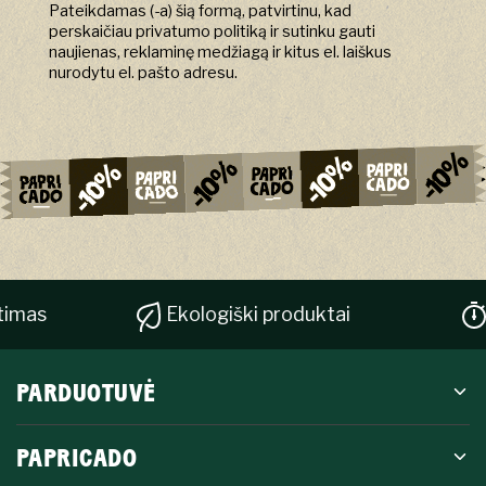
Pateikdamas (-a) šią formą, patvirtinu, kad
perskaičiau privatumo politiką ir sutinku gauti
naujienas, reklaminę medžiagą ir kitus el. laiškus
nurodytu el. pašto adresu.
Ekologiški produktai
Greitas
PARDUOTUVĖ
PAPRICADO