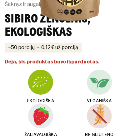
Šaknys ir augalai
SIBIRO ŽENŠENIS,
EKOLOGIŠKAS
·
~50 porcijų
0,12
€
už porciją
Deja, šis produktas buvo išparduotas.
EKOLOGIŠKA
VEGANIŠKA
ŽALIAVALGIŠKA
BE GLIUTENO