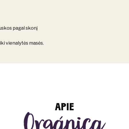
ruskos pagal skonį
iki vienalytės masės.
APIE