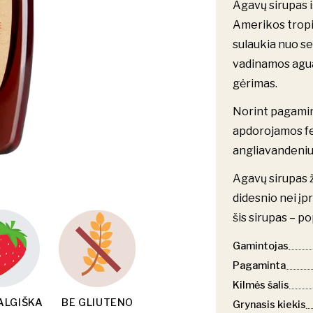
Agavų sirupas i
Amerikos tropik
sulaukia nuo sep
vadinamos agua
gėrimas.
Norint pagamint
apdorojamos f
angliavandeniu
Agavų sirupas ž
didesnio nei įp
šis sirupas – po
Gamintojas
Pagaminta
Kilmės šalis
ALGIŠKA
BE GLIUTENO
Grynasis kiekis