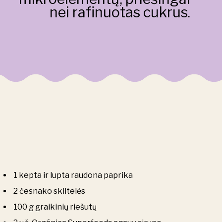
nei rafinuotas cukrus.
1 kepta ir lupta raudona paprika
2 česnako skiltelės
100 g graikinių riešutų