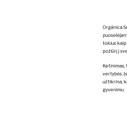
Orgánica Su
puoselėjant
tokius kaip
požiūrį į s
Ketinimas, 
vertybės. Į
užtikrina, 
gyvenimu.