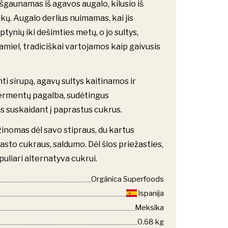
šgaunamas iš agavos augalo, kilusio iš
ų. Augalo derlius nuimamas, kai jis
tynių iki dešimties metų, o jo sultys,
miel, tradiciškai vartojamos kaip gaivusis
i sirupą, agavų sultys kaitinamos ir
ermentų pagalba, sudėtingus
s suskaidant į paprastus cukrus.
inomas dėl savo stipraus, du kartus
rasto cukraus, saldumo. Dėl šios priežasties,
puliari alternatyva cukrui.
Orgánica Superfoods
Ispanija
Meksika
0.68 kg