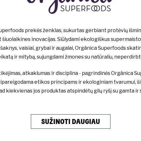
perfoods prekės ženklas, sukurtas gerbiant protėvių išmint
 šiuolaikines inovacijas. Siūlydami ekologiškus supermaist
 šaknys, vaisiai, grybai ir augalai, Orgánica Superfoods skatin
veikatą ir mitybą, sujungdami žmones su natūraliu, neperdirbt
tikėjimas, atkaklumas ir disciplina - pagrindinės Orgánica S
sipareigodama etikos principams ir ekologiniam tvarumui, š
kad kiekvienas jos produktas atspindėtų gilų ryšį su gamta i
SUŽINOTI DAUGIAU