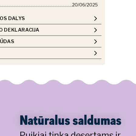
20/06/2025
OS DALYS
O DEKLARACIJA
BŪDAS
Natūralus saldumas
Puikiai tinka desertams ir