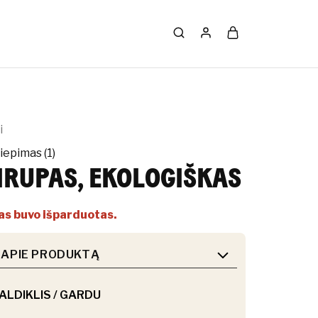
i
liepimas (
1
)
IRUPAS, EKOLOGIŠKAS
tas buvo išparduotas.
 APIE PRODUKTĄ
LDIKLIS / GARDU