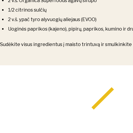
2 v.š. Orgánica Superfoods agavų sirupo
1/2 citrinos sulčių
2 v.š. ypač tyro alyvuogių aliejaus (EVOO)
Uoginės paprikos (kajeno), pipirų, paprikos, kumino ir d
Sudėkite visus ingredientus į maisto trintuvą ir smulkinkite 