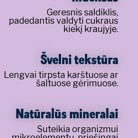
Geresnis saldiklis,
padedantis valdyti cukraus
kiekį kraujyje.
Švelni tekstūra
Lengvai tirpsta karštuose ar
šaltuose gėrimuose.
Natūralūs mineralai
Suteikia organizmui
mikroelementų, priešingai