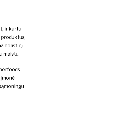
į ir kartu
o produktus,
a holistinį
u maistu.
uperfoods
i įmonė
r sąmoningu