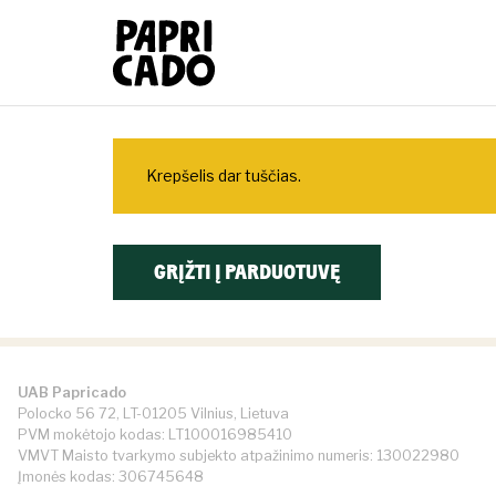
Papricado
Krepšelis dar tuščias.
GRĮŽTI Į PARDUOTUVĘ
UAB Papricado
Polocko 56 72, LT-01205 Vilnius, Lietuva
PVM mokėtojo kodas: LT100016985410
VMVT Maisto tvarkymo subjekto atpažinimo numeris: 130022980
Įmonės kodas: 306745648